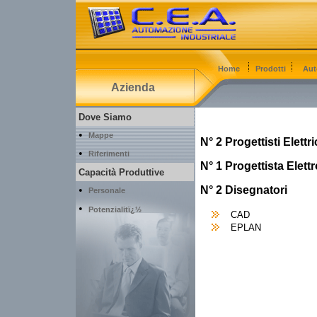
Home
Prodotti
Aut
Azienda
Dove Siamo
•
Mappe
N° 2 Progettisti Elettri
•
Riferimenti
N° 1 Progettista Elett
Capacità Produttive
•
N° 2 Disegnatori
Personale
•
Potenzialitï¿½
CAD
EPLAN